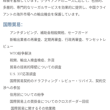
経験を蓄積しています。クライアントのニーズに応じて、包括的、
多層的、専門的なリーガルサービスを効果的に提供し、中国クライ
アントの海外市場への輸出機会を保護しています。
国際貿易：
アンチダンピング、補助金相殺関税、セーフガード
新輸出業者の再審査、定期再審査、行政再審査、サンセットレ
ビュー
WTO紛争解決
税関、輸出入検査検疫、外貨
貿易の技術的障壁についての調査
U.S. 337応答調査
国際貿易契約のドラフティング・レビュー・リバイス、契約交
渉への参加
信用状についての紛争
国際貿易上の買掛金についてのクロスボーダー回収
国際貿易に関するその他業務