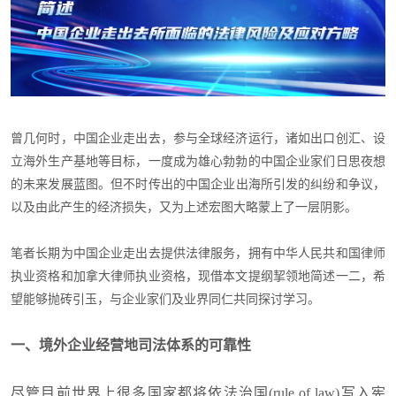
曾几何时，中国企业走出去，参与全球经济运行，
诸如
出口创汇、设
立海外生产基地等
目标，
一度成为雄心勃勃的中国企业家们日思夜想
的未来发展
蓝图
。
但不时传出的中国企业出海所引发的纠纷和争议，
以及由此产生的经济损失
，
又为上述宏图大略
蒙
上了一层阴影。
笔
者长期为中国企业走出去提供法律服务，拥有中华人民共和国律师
执业资格和加拿大律师执业资格，
现
借本文提纲挈领
地
简述一二，希
望能够抛砖引玉，与企业家们
及
业界同
仁共同
探讨学习。
一、境外企业经营地司法体系的可靠性
尽管目前世界上很多国家都将依法治国(rule of law)写入宪