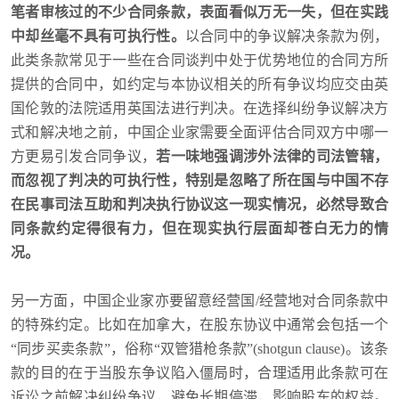
笔者审核过的不少合同条款，表面看似万无一失，但在实践
中却丝毫不具有可执行性。
以合同中的争议解决条款为例，
此类条款常见于一些在合同谈判中处于优势地位的合同方所
提供的合同中，如约定与本协议相关的所有争议均应交由英
国伦敦的法院适用英国法进行判决。在选择纠纷争议解决方
式和解决地之前，中国企业家需要全面评估合同双方中哪一
方更易引发合同争议，
若一味地强调涉外法律的司法管辖，
而忽视了判决的可执行性，特别是忽略了所在国与中国不存
在民事司法互助和判决执行协议这一现实情况，必然导致合
同条款约定得很有力，但在现实执行层面却苍白无力的情
况。
另一方面，中国企业家亦要留意经营国/经营地对合同条款中
的特殊约定。比如在加拿大，在股东协议中通常会包括一个
“同步买卖条款”，俗称“双管猎枪条款”(shotgun clause)。该条
款的目的在于当股东争议陷入僵局时，合理适用此条款可在
诉讼之前解决纠纷争议，避免长期停滞，影响股东的权益。