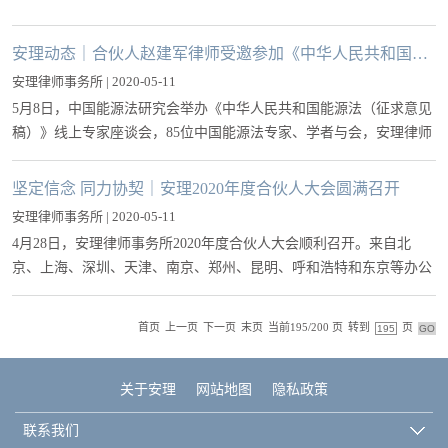
安理动态｜合伙人赵建军律师受邀参加《中华人民共和国能源法（征求意见稿）》线上专家座谈会并发言
安理律师事务所 | 2020-05-11
5月8日，中国能源法研究会举办《中华人民共和国能源法（征求意见
稿）》线上专家座谈会，85位中国能源法专家、学者与会，安理律师
事务所合伙人赵建军律师作为研究会常务理事、中国安全产业协会副
理事长、民盟北京市经济委员会委员，就《坚持以“四个革命、一个
坚定信念 同力协契｜安理2020年度合伙人大会圆满召开
合作”为中心，用法律为能源安全护航》进行了重点发言，为国家立
安理律师事务所 | 2020-05-11
法建言献策，奉献微薄之力。
4月28日，安理律师事务所2020年度合伙人大会顺利召开。来自北
京、上海、深圳、天津、南京、郑州、昆明、呼和浩特和东京等办公
室的70余名合伙人通过互联网线上和办公室线下相结合的方式参加了
此次会议。
首页
上一页
下一页
末页
当前195/200 页
转到
页
关于安理
网站地图
隐私政策
联系我们