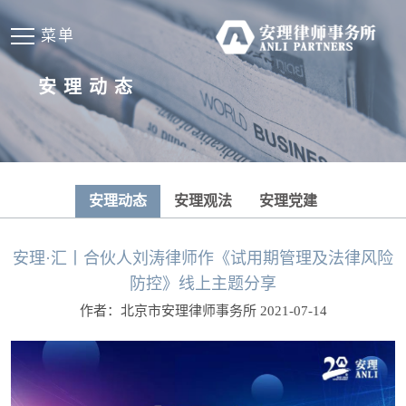
菜单
安理动态
安理动态
安理观法
安理党建
安理·汇丨合伙人刘涛律师作《试用期管理及法律风险
防控》线上主题分享
作者：北京市安理律师事务所 2021-07-14