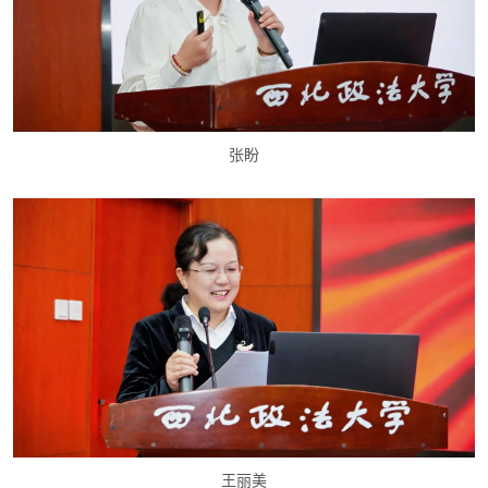
张盼
王丽美