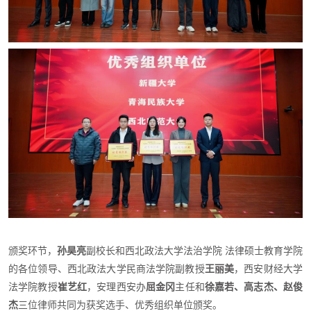
颁奖环节，
孙昊亮
副校长和西北政法大学法治学院 法律硕士教育学院
的各位领导、西北政法大学民商法学院副教授
王丽美
，西安财经大学
法学院教授
崔艺红
，安理西安办
屈金冈
主任和
徐嘉若、高志杰、赵俊
杰
三位律师共同为获奖选手、优秀组织单位颁奖。