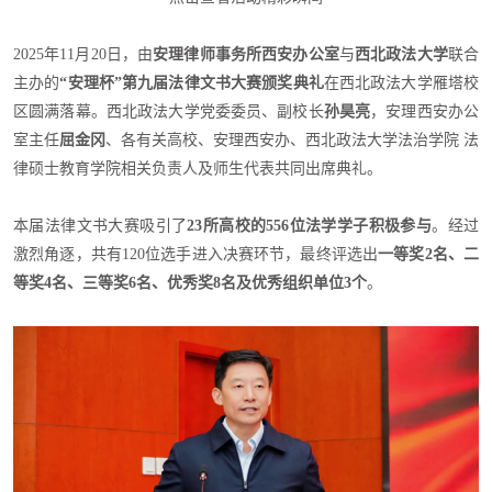
2025年11月20日，由
安理律师事务所西安办公室
与
西北政法大学
联合
主办的
“安理杯”第九届法律文书大赛颁奖典礼
在西北政法大学雁塔校
区圆满落幕。西北政法大学党委委员、副校长
孙昊亮
，安理西安办公
室主任
屈金冈
、各有关高校、安理西安办、西北政法大学法治学院 法
律硕士教育学院相关负责人及师生代表共同出席典礼。
本届法律文书大赛吸引了
23所高校的556位法学学子积极参与
。经过
激烈角逐，共有120位选手进入决赛环节，最终评选出
一等奖2名、二
等奖4名、三等奖6名、优秀奖8名及优秀组织单位3个
。