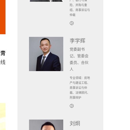
产、银行与保
险、并购与重
组、商事诉讼与
仲裁
李学辉
党委副书
理青
记、管委会
上线
委员、合伙
人
专业领域：房地
产与建设工程、
商事诉讼与仲
裁、法律顾问、
刑事辩护
刘炯