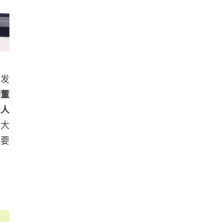
引发
制董
三人
与大
也要