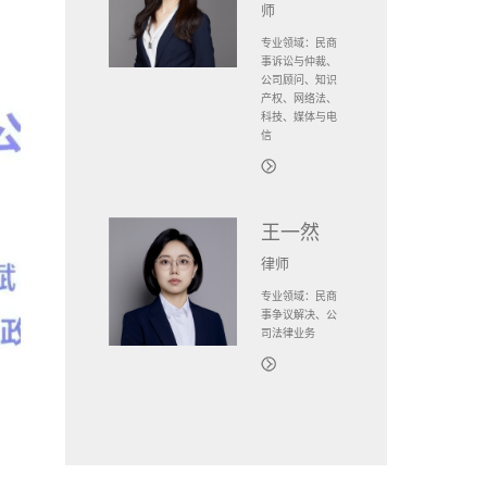
师
专业领域：民商
事诉讼与仲裁、
公司顾问、知识
产权、网络法、
科技、媒体与电
信
王一然
律师
专业领域：民商
事争议解决、公
司法律业务