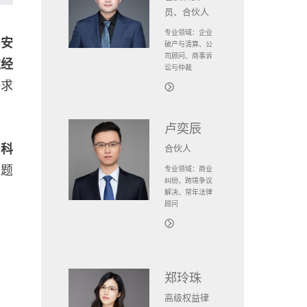
员、合伙人
专业领域：企业
，安
破产与清算、公
司顾问、商事诉
过经
讼与仲裁
寻求
卢奕辰
邢科
合伙人
专题
专业领域：商业
纠纷、跨境争议
解决、常年法律
顾问
郑玲珠
高级权益律