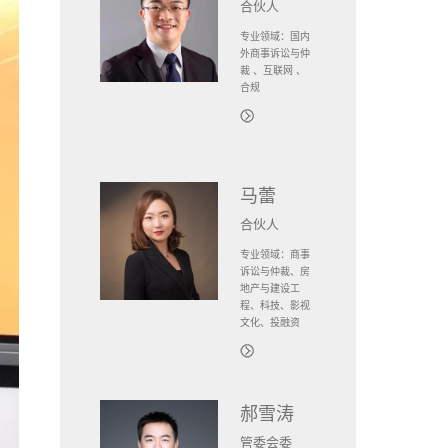
合伙人
专业领域：国内
外商事诉讼与仲
裁 、互联网 、
合规
马蕾
合伙人
专业领域：商事
诉讼与仲裁、房
地产与建设工
程、科技、影视
文化、投融资
郝雪涛
管委会委