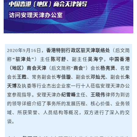
2020年9月16日，
香港特别行政区驻天津联络处
（后文简
称
“驻津处”
）主任
陈可舒
、副主任
吴海宁
，
中国香港
（地区）商会天津
（后文简称“
商会
”）会长
杨亮贤
、名誉
会长
王甦
、常务副会长
岑佳璇
、副会长
邓灿光
、副会长
朱
天博
及执委等行业杰出企业家一行十人莅临安理天津办公
室参观指导。安理天津办
纪雪峰
主任、
王晓伟
律师为到访
的领导详细介绍了事务所的发展历程、核心价值、业务领
域、所获荣誉、人员结构等概况，双方进行了深入的交
谈。