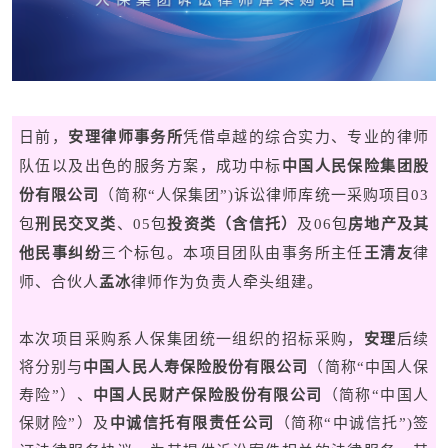
日前，
安理律师事务所
凭借卓越的综合实力、专业的律师
队伍以及出色的服务方案，成功中标
中国人民保险集团股
份有限公司
（简称“人保集团”)诉讼律师库统一采购项目03
包
刑民交叉类
、05包
投资类（含信托）
及06包
房地产及其
他民事纠纷
三个标包。本项目团队由事务所主任
王清友
律
师、合伙人
孟冰
律师作为负责人牵头组建。
本次项目采购系人保集团统一组织的招标采购，
安理
后续
将分别与
中国人民人寿保险股份有限公司
（简称“中国人保
寿险”）、
中国人民财产保险股份有限公司
（简称“中国人
保财险”）及
中诚信托有限责任公司
（简称“中诚信托”)签