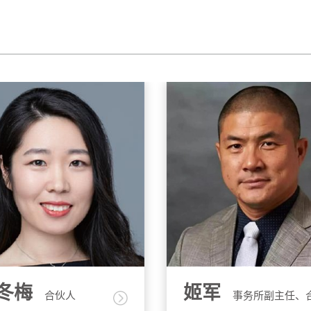
军
卢伟
事务所副主任、合伙
合伙人