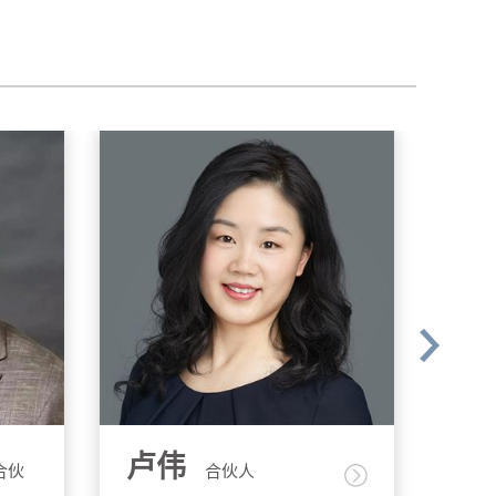
殷宏亮
陈
合伙人