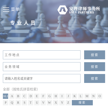
菜单
专业人员
全部（按姓氏拼音检索）
ALL
A
B
C
D
E
F
G
H
I
J
K
L
M
N
O
P
Q
R
S
T
U
V
W
X
Y
Z