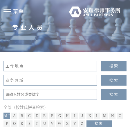
菜单
专业人员
全部（按姓氏拼音检索）
ALL
A
B
C
D
E
F
G
H
I
J
K
L
M
N
O
P
Q
R
S
T
U
V
W
X
Y
Z