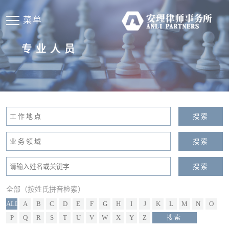
菜单
专业人员
全部（按姓氏拼音检索）
ALL
A
B
C
D
E
F
G
H
I
J
K
L
M
N
O
P
Q
R
S
T
U
V
W
X
Y
Z