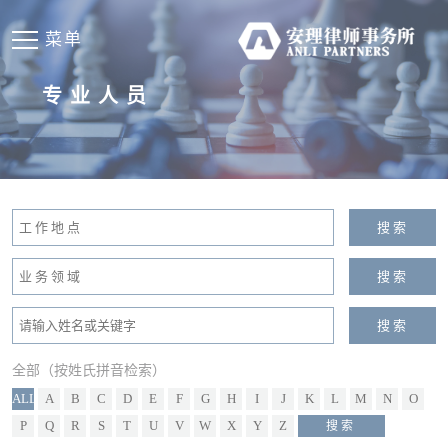
菜单
专业人员
全部（按姓氏拼音检索）
ALL
A
B
C
D
E
F
G
H
I
J
K
L
M
N
O
P
Q
R
S
T
U
V
W
X
Y
Z